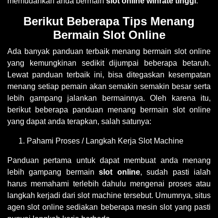
memudahkan anda bermain
slot online winrate tinggi
.
Berikut Beberapa Tips Menang
Bermain Slot Online
Ada banyak panduan terbaik menang bermain slot online
yang kemungkinan sedikit dijumpai beberapa betaruh.
Lewat panduan terbaik ini, bisa ditegaskan kesempatan
menang setiap pemain akan semakin semakin besar serta
lebih gampang jalankan bermainnya. Oleh karena itu,
berikut beberapa panduan menang bermain slot online
yang dapat anda terapkan, salah satunya:
Pahami Proses / Langkah Kerja Slot Machine
Panduan pertama untuk dapat membuat anda menang
lebih gampang bermain
slot online
, sudah pasti ialah
harus memahami terlebih dahulu mengenai proses atau
langkah kerjadi dari slot machine tersebut. Umumnya, situs
agen slot online sediakan beberapa mesin slot yang pasti