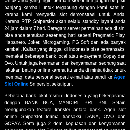
Untuk anda yang ingin bermain slot online jangan berpikir
panjang kembali untuk tergabung dengan kami saat ini
karena kami menyedia slot demonstrasi untuk Anda.
Karena RTP Sniperslot akan selalu standby layani anda
24 jam dalam 7 hari. Beragam server permainan ada di sini
bisa anda tentukan sesenang hati seperti Pragmatic Play,
Habanero, Joker, Microgaming, PG Soft dan ada banyak
kembali. Kalian yang tinggal di Indonesia bisa bertransaksi
memakai beberapa bank local atau e-payment Gopay dan
Ovo. Untuk jaga keamanan dan kenyamanan seorang saat
lakukan betting online karena itu anda di minta tidak untuk
membagi data personal seperti e-mail atau sandi ke
Agen
Slot Online
Sniperslot sekalipun.
Beberapa bank lokal resmi di Indonesia yang bekerjasama
dengan BANK BCA, MANDIRI, BRI, BNI. Selain
menggunakan feature transfer antara bank. Agen slot
online Sniperslot terima transaksi DANA, OVO dan
GOPAY. Serta juga 2 demi kepuasan dan kenyamanan