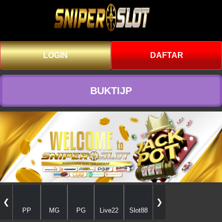
LOGIN
DAFTAR
BUKTIJP
❮
❯
PP
MG
PG
Live22
Slot88